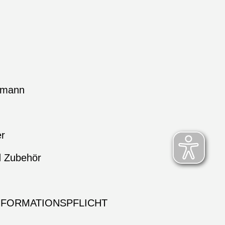
hmann
er
d Zubehör
NFORMATIONSPFLICHT