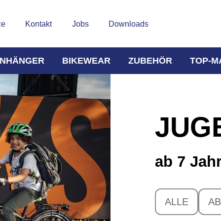
ce
Kontakt
Jobs
Downloads
NHÄNGER
BIKEWEAR
ZUBEHÖR
TOP-M
JUG
ab 7 Jah
ALLE
AB