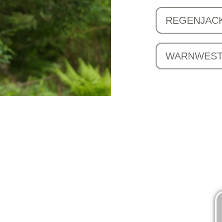
REGENJAC
WARNWES