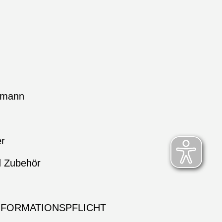
hmann
er
d Zubehör
NFORMATIONSPFLICHT