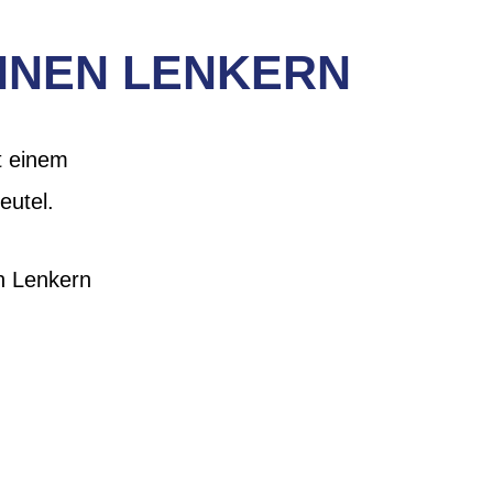
NNEN LENKERN
t einem
eutel.
n Lenkern