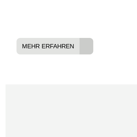
Lieblings-Bike aussuchen
Vertrag abschließen
Abholen und Spaß haben
MEHR ERFAHREN