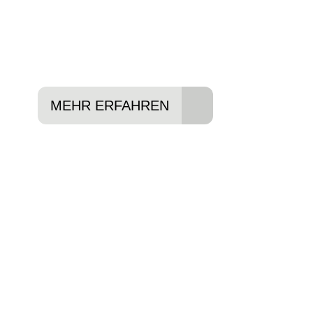
Lieblings-Bike aussuchen
Vertrag abschließen
Abholen und Spaß haben
MEHR ERFAHREN