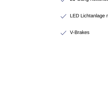
LED Lichtanlage m
V-Brakes
BIKE-LEASIN
EINFACH UND PREISGÜNSTIG ZUM NEU