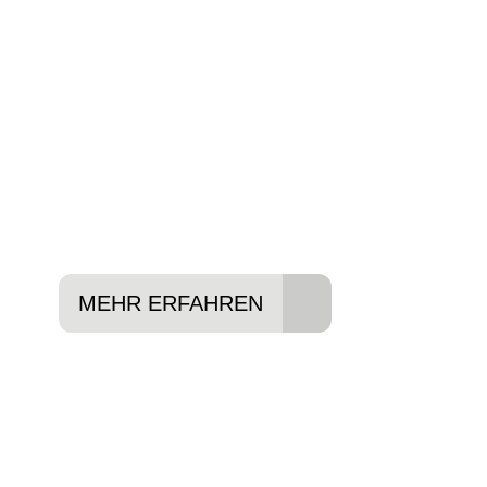
Wir beraten Sie gerne welches Bike zu Ihre
Anforderungen passt - und können Ihnen att
Konditionen vermitteln.
In drei Schritten zum neuen Bike:
Lieblings-Bike aussuchen
Vertrag abschließen
Abholen und Spaß haben
MEHR ERFAHREN