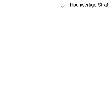
Hochwertige Stra
BIKE-LEASIN
EINFACH UND PREISGÜNSTIG ZUM NEU
Wir beraten Sie gerne welches Bike zu Ihre
Anforderungen passt - und können Ihnen att
Konditionen vermitteln.