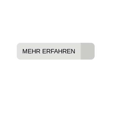
In drei Schritten zum neuen Bike:
Lieblings-Bike aussuchen
Vertrag abschließen
Abholen und Spaß haben
MEHR ERFAHREN