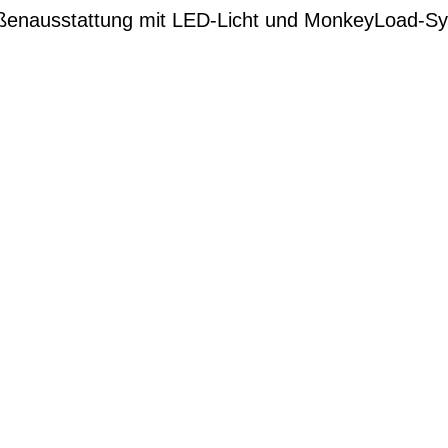
ßenausstattung mit LED-Licht und MonkeyLoad-S
G
EN DIENSTRAD
n und Ihren
raktive Leasing-