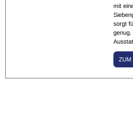
mit ei
Sieben
sorgt f
genug.
Ausstat
ZUM
BIKE-LEASIN